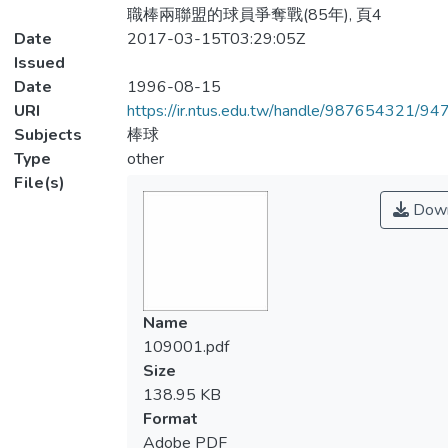
職棒兩聯盟的球員爭奪戰(85年), 頁4
Date
2017-03-15T03:29:05Z
Issued
Date
1996-08-15
URI
https://ir.ntus.edu.tw/handle/987654321/94
Subjects
棒球
Type
other
File(s)
Down
Name
109001.pdf
Size
138.95 KB
Format
Adobe PDF