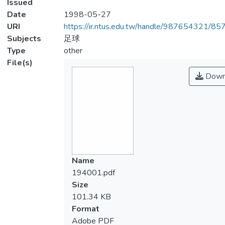
Issued
Date
1998-05-27
URI
https://ir.ntus.edu.tw/handle/987654321/85
Subjects
足球
Type
other
File(s)
Down
Name
194001.pdf
Size
101.34 KB
Format
Adobe PDF