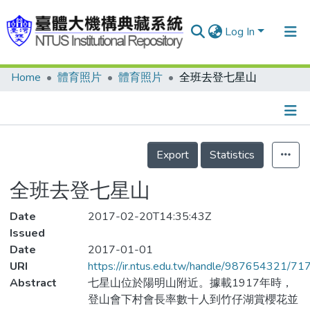
Log In
Home
體育照片
體育照片
全班去登七星山
Communities & Collections
Research Outputs
Fundings & Projects
Details
Export
Statistics
People
全班去登七星山
Organizations
Date
Statistics
2017-02-20T14:35:43Z
Issued
Date
2017-01-01
URI
https://ir.ntus.edu.tw/handle/987654321/71
Abstract
七星山位於陽明山附近。據載1917年時，
登山會下村會長率數十人到竹仔湖賞櫻花並