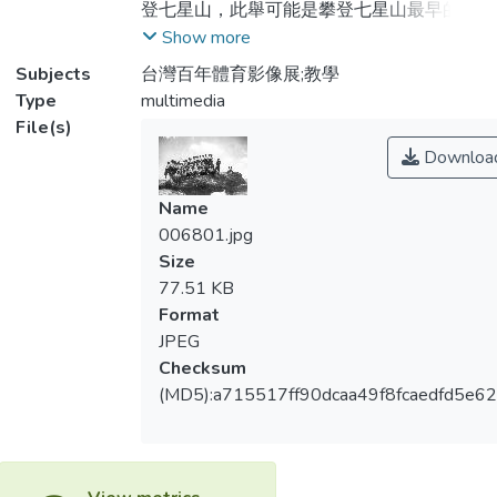
登七星山，此舉可能是攀登七星山最早的說
法。後來台北其他高等女校學生，到近郊登
Show more
七星山、大屯山、觀音山等，動輒三五百
Subjects
台灣百年體育影像展;教學
人。圖為台北第一高等女學校學生至七星山
Type
multimedia
遠足，約攝於1940年左右。
File(s)
（圖：楊蓮福 文：張素珠）
Downloa
Name
006801.jpg
Size
77.51 KB
Format
JPEG
Checksum
(MD5):a715517ff90dcaa49f8fcaedfd5e6