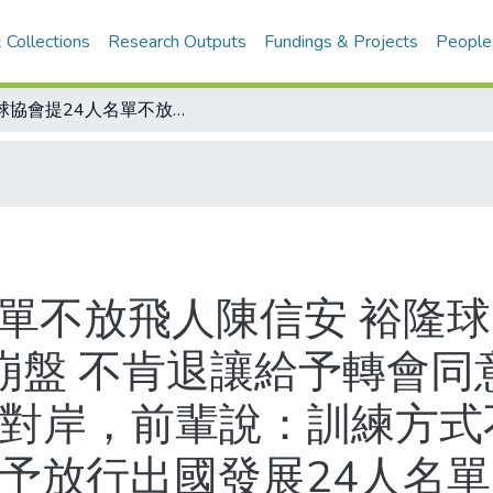
 Collections
Research Outputs
Fundings & Projects
People
籃球協會提24人名單不放飛人陳信安 裕隆球團同意放行陳信安 籃球協會憂心SBL崩盤 不肯退讓給予轉會同意書/閻家驊：籃球協會沒理由阻礙/去對岸，前輩說：訓練方式不同 飲食也要留意/遭籃球協會限制 不予放行出國發展24人名單
名單不放飛人陳信安 裕隆
崩盤 不肯退讓給予轉會同
去對岸，前輩說：訓練方式不
不予放行出國發展24人名單