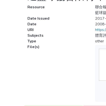
Resource
聯合報
籃球協
Date Issued
2017-
Date
2008
URI
https:
Subjects
體育評
Type
other
File(s)