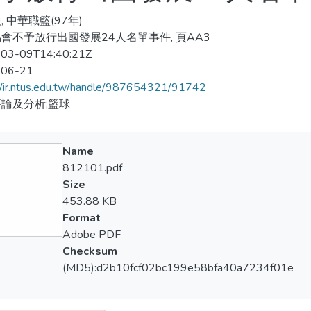
, 中華職籃(97年)
會不予放行出國發展24人名單事件, 頁AA3
03-09T14:40:21Z
-06-21
//ir.ntus.edu.tw/handle/987654321/91742
論及分析;籃球
Name
812101.pdf
Size
453.88 KB
Format
Adobe PDF
Checksum
(MD5):d2b10fcf02bc199e58bfa40a7234f01e