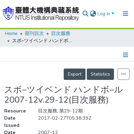
Log In
Home
期刊目次
目次服務
Communities & Collections
スボ–ツイベンド ハンドボ–ル 2007-12v.29-12(目次服務)
Research Outputs
Fundings & Projects
Details
People
Export
Statistics
Organizations
スボ–ツイベンド ハンドボ–ル
Statistics
2007-12v.29-12(目次服務)
Resource
目次服務, 第29-12期
Date
2017-02-27T05:38:39Z
Issued
Date
2007-12