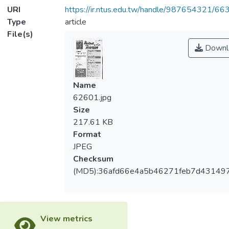
URI
https://ir.ntus.edu.tw/handle/987654321/66
Type
article
File(s)
Downl
Name
62601.jpg
Size
217.61 KB
Format
JPEG
Checksum
(MD5):36afd66e4a5b46271feb7d43149
View metrics