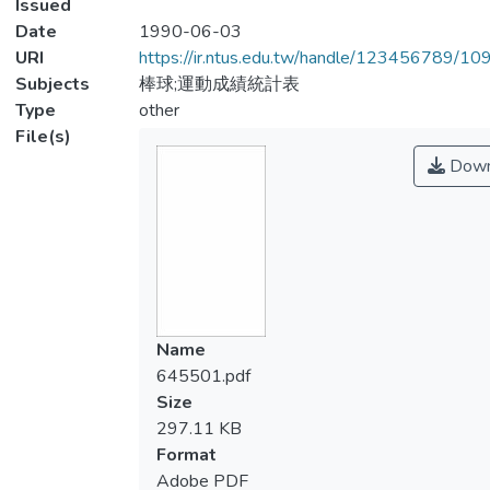
Issued
Date
1990-06-03
URI
https://ir.ntus.edu.tw/handle/123456789/1
Subjects
棒球;運動成績統計表
Type
other
File(s)
Down
Name
645501.pdf
Size
297.11 KB
Format
Adobe PDF