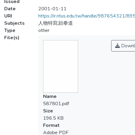
Issued
Date
2001-01-11
URI
https://ir.ntus.edu.tw/handle/987654321/89
Subjects
人物特寫;跆拳道
Type
other
File(s)
Downl
Name
587801.pdf
Size
196.5 KB
Format
Adobe PDF