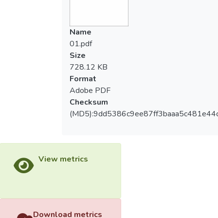
Name
01.pdf
Size
728.12 KB
Format
Adobe PDF
Checksum
(MD5):9dd5386c9ee87ff3baaa5c481e44
View metrics
Download metrics