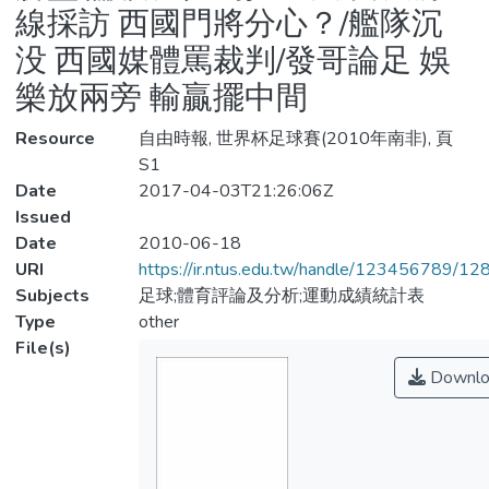
線採訪 西國門將分心？/艦隊沉
没 西國媒體罵裁判/發哥論足 娛
樂放兩旁 輸贏擺中間
Resource
自由時報, 世界杯足球賽(2010年南非), 頁
S1
Date
2017-04-03T21:26:06Z
Issued
Date
2010-06-18
URI
https://ir.ntus.edu.tw/handle/123456789/1
Subjects
足球;體育評論及分析;運動成績統計表
Type
other
File(s)
Downlo