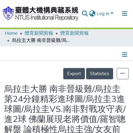
Log In
Home
體育新聞剪報
體育新聞剪報
Communities & Collections
烏拉圭大勝 南非晉級難/烏拉圭第24分鐘精彩進球圖/烏拉圭3進球圖/烏拉圭VS.南非對戰攻守表/進2球 佛蘭展現老將價值/羅智聰解盤 論積極性烏拉圭強/女友前線採訪 西國門將分心？/艦隊沉没 西國媒體罵裁判/發哥論足 娛樂放兩旁 輸贏擺中間
Research Outputs
Fundings & Projects
Details
People
Export
Statistics
Organizations
烏拉圭大勝 南非晉級難/烏拉圭
Statistics
第24分鐘精彩進球圖/烏拉圭3進
球圖/烏拉圭VS.南非對戰攻守表/
進2球 佛蘭展現老將價值/羅智聰
解盤 論積極性烏拉圭強/女友前