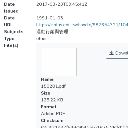
Date
2017-03-23T09:45:41Z
Issued
Date
1991-01-03
URI
https://ir.ntus.edu.tw/handle/987654321/1
Subjects
運動行銷與管理
Type
other
File(s)
Downl
Name
150201.pdf
Size
125.22 KB
Format
Adobe PDF
Checksum
(MD5):1897f649c9b415620c257ddfcb1