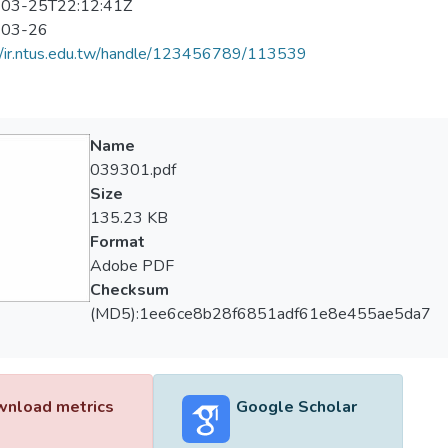
03-25T22:12:41Z
-03-26
//ir.ntus.edu.tw/handle/123456789/113539
Name
039301.pdf
Size
135.23 KB
Format
Adobe PDF
Checksum
(MD5):1ee6ce8b28f6851adf61e8e455ae5da7
nload metrics
Google Scholar