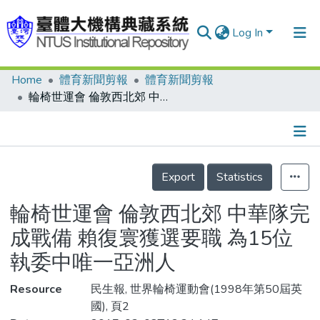
Log In
Home
體育新聞剪報
體育新聞剪報
Communities & Collections
輪椅世運會 倫敦西北郊 中華隊完成戰備 賴復寰獲選要職 為15位執委中唯一亞洲人
Research Outputs
Fundings & Projects
Details
People
Export
Statistics
Organizations
輪椅世運會 倫敦西北郊 中華隊完
Statistics
成戰備 賴復寰獲選要職 為15位
執委中唯一亞洲人
Resource
民生報, 世界輪椅運動會(1998年第50屆英
國), 頁2