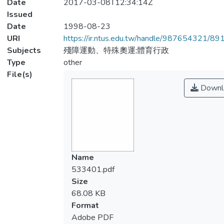
Date
2017-03-08T12:34:14Z
Issued
Date
1998-08-23
URI
https://ir.ntus.edu.tw/handle/987654321/89
Subjects
殘障運動、特殊奧運;體育行政
Type
other
File(s)
Downl
Name
533401.pdf
Size
68.08 KB
Format
Adobe PDF