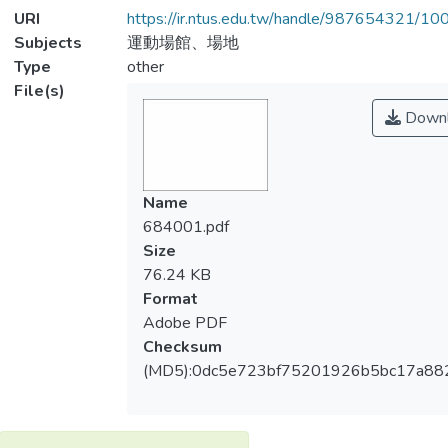
URI
https://ir.ntus.edu.tw/handle/987654321/1
Subjects
運動場館、場地
Type
other
File(s)
Downl
Name
684001.pdf
Size
76.24 KB
Format
Adobe PDF
Checksum
(MD5):0dc5e723bf75201926b5bc17a88