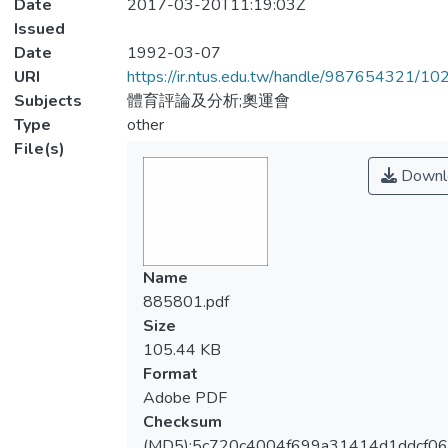
Date
2017-03-20T11:19:03Z
Issued
Date
1992-03-07
URI
https://ir.ntus.edu.tw/handle/987654321/1
Subjects
體育評論及分析;奧運會
Type
other
File(s)
Downl
Name
885801.pdf
Size
105.44 KB
Format
Adobe PDF
Checksum
(MD5):5c720c4004f699a31414d1ddcf0