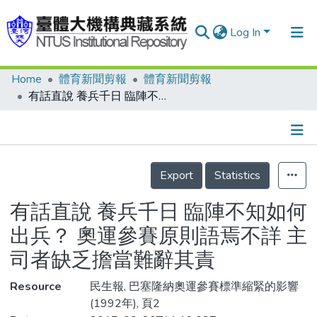
Log In
Home
體育新聞剪報
體育新聞剪報
Communities & Collections
有話直說 養兵千日 臨陣不知如何出兵？ 奧運參賽原則語焉不詳 主司者缺乏擔當難辭其責
Research Outputs
Fundings & Projects
Details
People
Export
Statistics
Organizations
有話直說 養兵千日 臨陣不知如何
Statistics
出兵？ 奧運參賽原則語焉不詳 主
司者缺乏擔當難辭其責
Resource
民生報, 巴塞隆納奧運參賽標準縮緊的影響
(1992年), 頁2