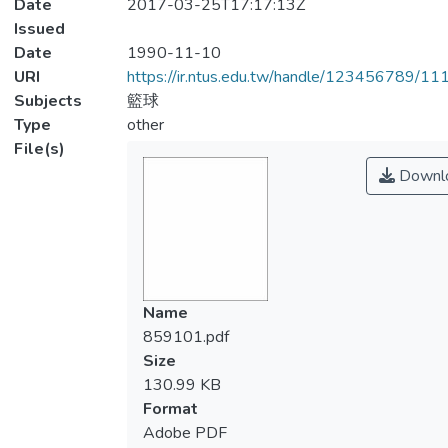
Date
2017-03-25T17:17:13Z
Issued
Date
1990-11-10
URI
https://ir.ntus.edu.tw/handle/123456789/1
Subjects
籃球
Type
other
File(s)
Downl
Name
859101.pdf
Size
130.99 KB
Format
Adobe PDF