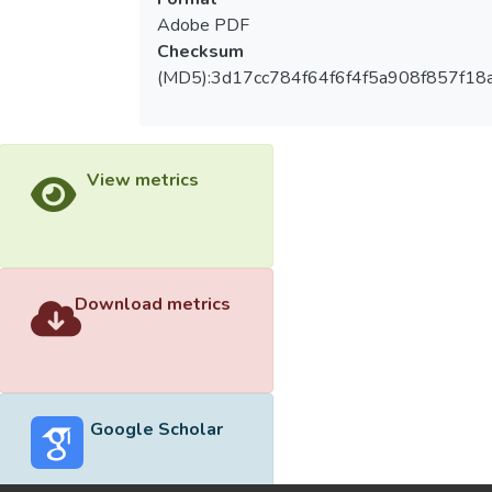
Adobe PDF
Checksum
(MD5):3d17cc784f64f6f4f5a908f857f18
View metrics
Download metrics
Google Scholar