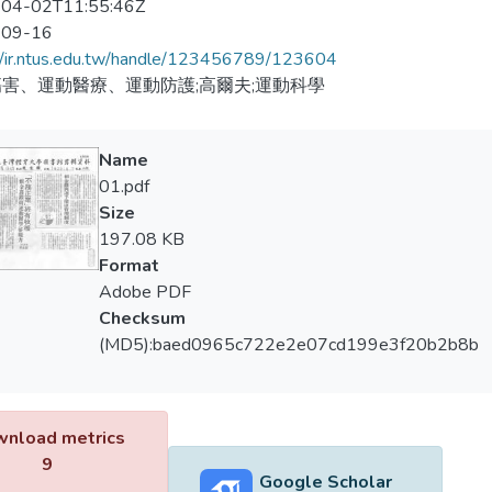
04-02T11:55:46Z
-09-16
//ir.ntus.edu.tw/handle/123456789/123604
害、運動醫療、運動防護;高爾夫;運動科學
Name
01.pdf
Size
197.08 KB
Format
Adobe PDF
Checksum
(MD5):baed0965c722e2e07cd199e3f20b2b8b
nload metrics
9
Google Scholar