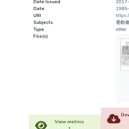
Date Issued
2017-
Date
1985
URI
https:
Subjects
運動傷
Type
other
File(s)
Dow
View metrics
1