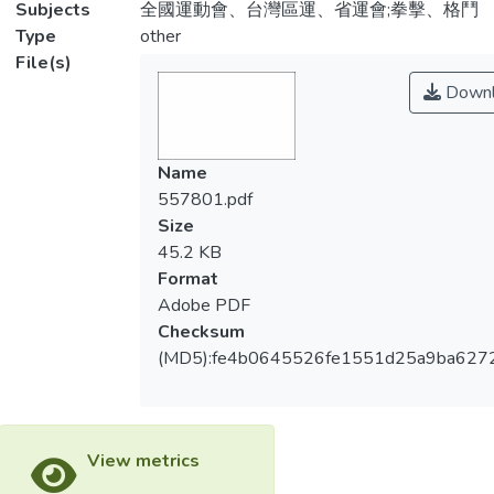
Subjects
全國運動會、台灣區運、省運會;拳擊、格鬥
Type
other
File(s)
Downl
Name
557801.pdf
Size
45.2 KB
Format
Adobe PDF
Checksum
(MD5):fe4b0645526fe1551d25a9ba627
View metrics