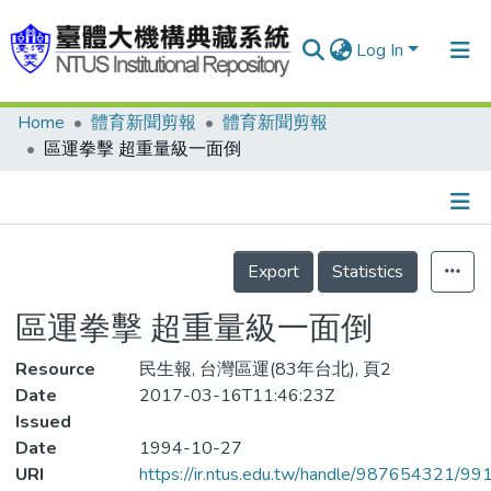
Log In
Home
體育新聞剪報
體育新聞剪報
Communities & Collections
區運拳擊 超重量級一面倒
Research Outputs
Fundings & Projects
Details
People
Export
Statistics
Organizations
區運拳擊 超重量級一面倒
Statistics
Resource
民生報, 台灣區運(83年台北), 頁2
Date
2017-03-16T11:46:23Z
Issued
Date
1994-10-27
URI
https://ir.ntus.edu.tw/handle/987654321/99