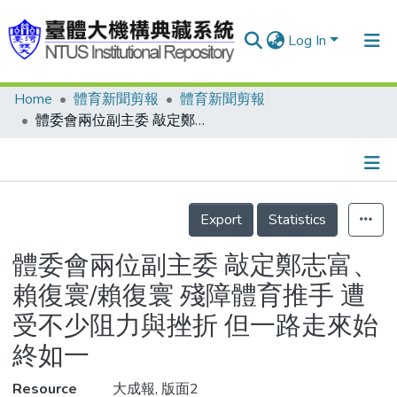
Log In
Home
體育新聞剪報
體育新聞剪報
Communities & Collections
體委會兩位副主委 敲定鄭志富、賴復寰/賴復寰 殘障體育推手 遭受不少阻力與挫折 但一路走來始終如一
Research Outputs
Fundings & Projects
Details
People
Export
Statistics
Organizations
體委會兩位副主委 敲定鄭志富、
Statistics
賴復寰/賴復寰 殘障體育推手 遭
受不少阻力與挫折 但一路走來始
終如一
Resource
大成報, 版面2