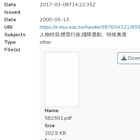
Date
2017-03-08T14:22:35Z
Issued
Date
2000-05-13
URI
https://ir.ntus.edu.tw/handle/987654321/89
Subjects
人物特寫;體育行政;殘障運動、特殊奧運
Type
other
File(s)
Down
Name
582501.pdf
Size
202.9 KB