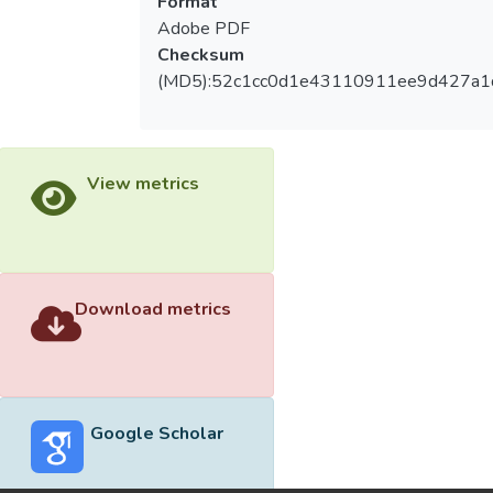
Format
Adobe PDF
Checksum
(MD5):52c1cc0d1e43110911ee9d427a1
View metrics
Download metrics
Google Scholar