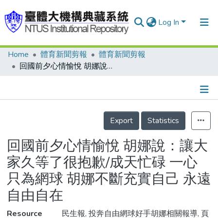
Log In
Home
體育新聞剪報
體育新聞剪報
Communities & Collections
回國前夕心情愉悅 胡娜說：讓大家久等了很抱歉/成天忙碌 一心只為網球 胡娜不斷充實自己 永遠自由自在
Research Outputs
Fundings & Projects
Details
People
Export
Statistics
Organizations
回國前夕心情愉悅 胡娜說：讓大
Statistics
家久等了很抱歉/成天忙碌 一心
只為網球 胡娜不斷充實自己 永遠
自由自在
Resource
民生報, 投奔自由網球好手胡娜相關報導, 頁