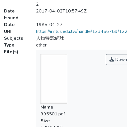
2
Date
2017-04-02T10:57:49Z
Issued
Date
1985-04-27
URI
https://ir.ntus.edu.tw/handle/123456789/1
Subjects
人物特寫;網球
Type
other
File(s)
Down
Name
995501.pdf
Size