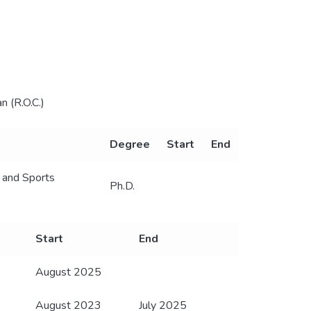
n (R.O.C.)
Degree
Start
End
 and Sports
Ph.D.
Start
End
August 2025
August 2023
July 2025