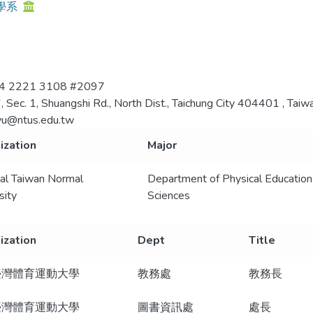
學系
4 2221 3108 #2097
, Sec. 1, Shuangshi Rd., North Dist., Taichung City 404401 , Taiwa
yu@ntus.edu.tw
ization
Major
al Taiwan Normal
Department of Physical Education
sity
Sciences
ization
Dept
Title
臺灣體育運動大學
教務處
教務長
臺灣體育運動大學
圖書資訊處
處長