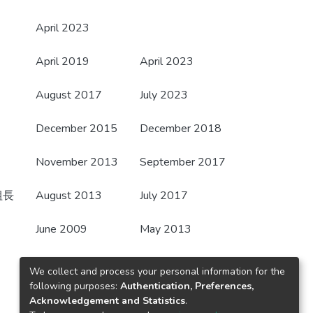
April 2023
April 2019
April 2023
August 2017
July 2023
December 2015
December 2018
November 2013
September 2017
組長
August 2013
July 2017
June 2009
May 2013
May 2009
October 2013
We collect and process your personal information for the
following purposes:
Authentication, Preferences,
March 2007
March 2008
Acknowledgement and Statistics
.